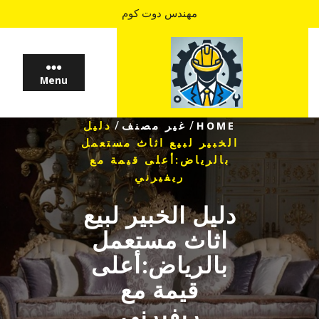
Ski
مهندس دوت كوم
t
conten
Menu
/
/
HOME
غير مصنف
دليل
الخبير لبيع اثاث مستعمل
بالرياض:أعلى قيمة مع
ريفيرني
دليل الخبير لبيع
اثاث مستعمل
بالرياض:أعلى
قيمة مع
ريفيرني