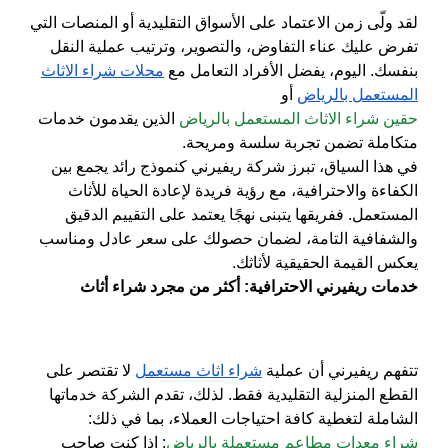
لقد ولّى زمن الاعتماد على الأسواق التقليدية أو المنصات التي
تفرض عليك عناء التفاوض، والتصوير، وترتيب عملية النقل
بنفسك. اليوم، يفضل الأفراد التعامل مع
محلات شراء الاثاث
المستعمل بالرياض
أو
حقين شراء الاثاث المستعمل بالرياض
الذين يقدمون خدمات
متكاملة تضمن تجربة سلسة ومريحة.
في هذا السياق، تبرز شركة
ريفيرني
كنموذج رائد يجمع بين
الكفاءة والاحترافية، مع رؤية فريدة لإعادة الحياة للأثاث
المستعمل. ففريقها يتبنى نهجًا يعتمد على التقييم الدقيق
والشفافية التامة، لضمان حصولك على سعر عادل ومناسب
يعكس القيمة الحقيقية لأثاثك.
خدمات ريفيرني الاحترافية: أكثر من مجرد شراء أثاث
تتفهم ريفيرني أن عملية
شراء اثاث مستعمل
لا تقتصر على
القطع المنزلية التقليدية فقط. لذلك، تقدم الشركة خدماتها
الشاملة لتغطية كافة احتياجات العملاء، بما في ذلك:
شراء معدات مطاعم مستعملة بالرياض
: إذا كنت صاحب